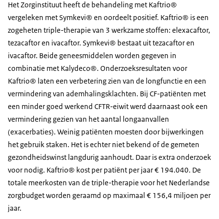
Het Zorginstituut heeft de behandeling met Kaftrio®
vergeleken met Symkevi® en oordeelt positief. Kaftrio® is een
zogeheten
triple
-therapie van 3 werkzame stoffen: elexacaftor,
tezacaftor en ivacaftor. Symkevi® bestaat uit tezacaftor en
ivacaftor. Beide geneesmiddelen worden gegeven in
combinatie met Kalydeco®. Onderzoeksresultaten voor
Kaftrio® laten een verbetering zien van de longfunctie en een
vermindering van ademhalingsklachten. Bij CF-patiënten met
een minder goed werkend CFTR-eiwit werd daarnaast ook een
vermindering gezien van het aantal longaanvallen
(exacerbaties). Weinig patiënten moesten door bijwerkingen
het gebruik staken. Het is echter niet bekend of de gemeten
gezondheidswinst langdurig aanhoudt. Daar is extra onderzoek
voor nodig. Kaftrio® kost per patiënt per jaar € 194.040. De
totale meerkosten van de
triple
-therapie voor het Nederlandse
zorgbudget worden geraamd op maximaal € 156,4 miljoen per
jaar.