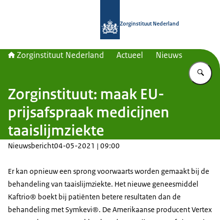
Naar de homepage van Zorginstituut
Zorginstituut Nederland
Zorginstituut Nederland
Actueel
Nieuws
Vu
Zorginstituut: maak EU-
prijsafspraak medicijnen
taaislijmziekte
Nieuwsbericht
04-05-2021 | 09:00
Er kan opnieuw een sprong voorwaarts worden gemaakt bij de
behandeling van taaislijmziekte. Het nieuwe geneesmiddel
Kaftrio® boekt bij patiënten betere resultaten dan de
behandeling met Symkevi®. De Amerikaanse producent Vertex