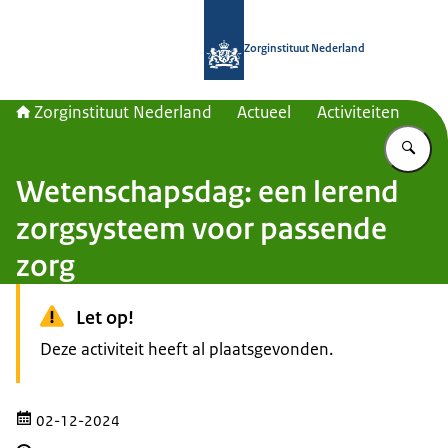
Naar de homepage van Zorginstituut
Zorginstituut Nederland
Zorginstituut Nederland
Actueel
Activiteiten
Vu
Wetenschapsdag: een lerend
zorgsysteem voor passende
zorg
Let op!
Deze activiteit heeft al plaatsgevonden.
02-12-2024